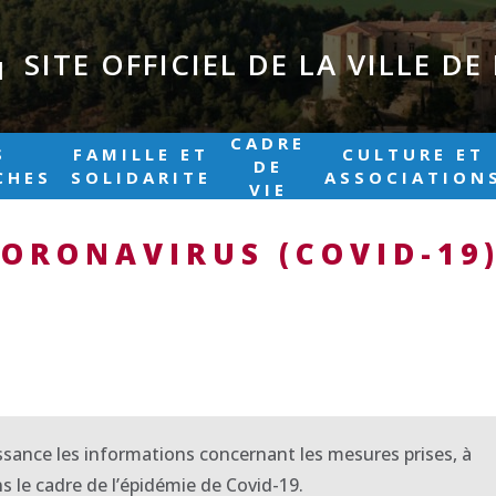
SITE OFFICIEL DE LA VILLE D
|
CADRE
S
FAMILLE ET
CULTURE ET
DE
CHES
SOLIDARITE
ASSOCIATION
VIE
ORONAVIRUS (COVID-19
ssance les informations concernant les mesures prises, à
 le cadre de l’épidémie de Covid-19.