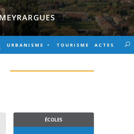
E MEYRARGUES
URBANISME
TOURISME
ACTES
S
)
ÉCOLES