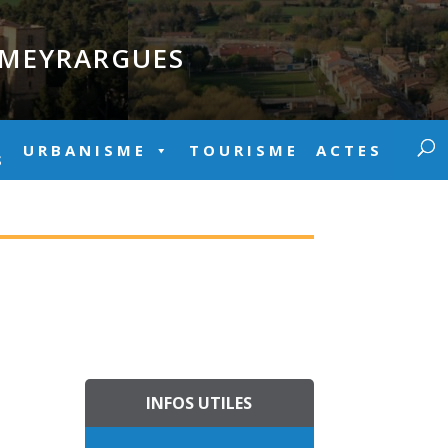
E MEYRARGUES
URBANISME
TOURISME
ACTES
S
INFOS UTILES