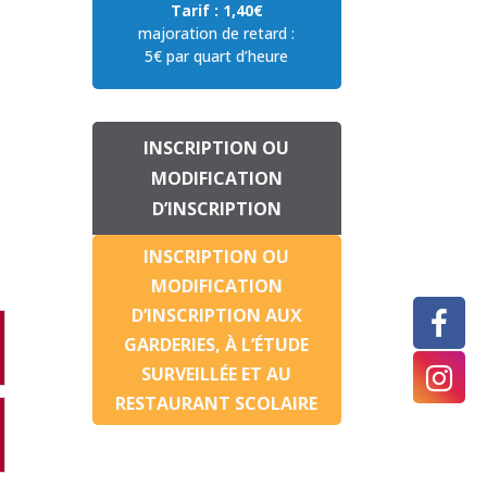
Tarif : 1,40€
majoration de retard :
5€ par quart d’heure
INSCRIPTION OU
MODIFICATION
D’INSCRIPTION
INSCRIPTION OU
MODIFICATION
D’INSCRIPTION AUX
GARDERIES, À L’ÉTUDE
SURVEILLÉE ET AU
RESTAURANT SCOLAIRE