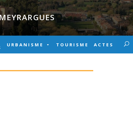
E MEYRARGUES
URBANISME
TOURISME
ACTES
S