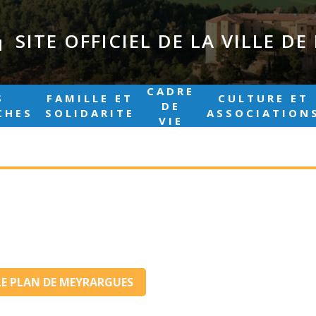
SITE OFFICIEL DE LA VILLE D
|
CADRE
S
FAMILLE ET
CULTURE ET
DE
CHES
SOLIDARITE
ASSOCIATION
VIE
LE PLAN DE MEYRARGUES