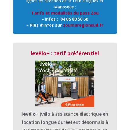
lignes en direction de la Tour d’Aigues et
Manosque :
Tarifs et modalités du pass Zou
– Infos : 04 86 88 50 50
– Plus d’infos sur
zoumaregionsud.fr
le
vélo
+
:
tarif
préférentiel
le
vélo+
(vélo
à
assistance
électrique
en
location
longue
durée
)
e
st
désormais
à