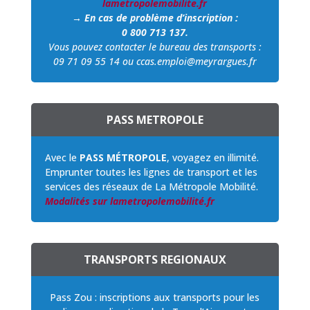
lametropolemobilite.fr
→ En cas de problème d’inscription :
0 800 713 137.
Vous pouvez contacter le bureau des transports :
09 71 09 55 14 ou ccas.emploi@meyrargues.fr
PASS METROPOLE
Avec le
PASS MÉTROPOLE
, voyagez en illimité.
Emprunter toutes les lignes de transport et les
services des réseaux de La Métropole Mobilité.
Modalités sur lametropolemobilité.fr
TRANSPORTS REGIONAUX
Pass Zou : inscriptions aux transports pour les