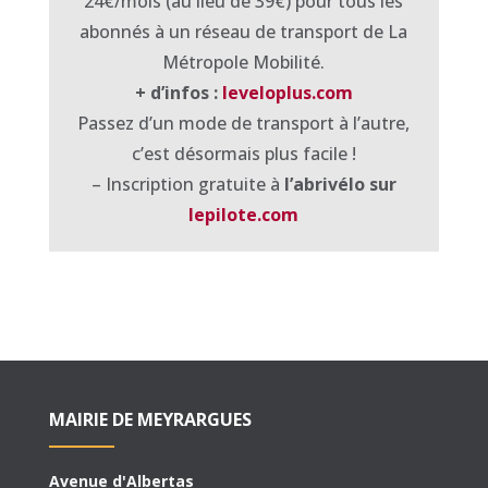
24€/mois
(au
lieu
de
39€)
pour
tous
le
s
abonnés
à
un
réseau
de
transport
de
La
Métropole
M
obilité
.
+ d’infos :
leveloplus.com
Passez
d’un
mode
de
transport
à
l’autre
,
c’est
désormais
plus
facile
!
–
Inscription gratuite à
l’abrivélo sur
lepilote.com
MAIRIE DE MEYRARGUES
Avenue d'Albertas