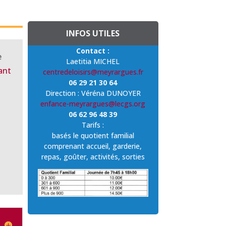
INFOS UTILES
Contact :
e
Laetitia MICHEL
ant
centredeloisirs@meyrargues.fr
06 29 21 30 64
Direction : Véréna DUNOYER
enfance-meyrargues@lecgs.org
06 62 96 48 39
Tarifs :
basés le quotient familial
comprenant accueil, garderie,
repas, goûter, activités, sorties