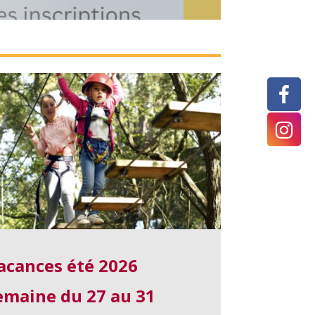
acances été 2026
emaine du 27 au 31