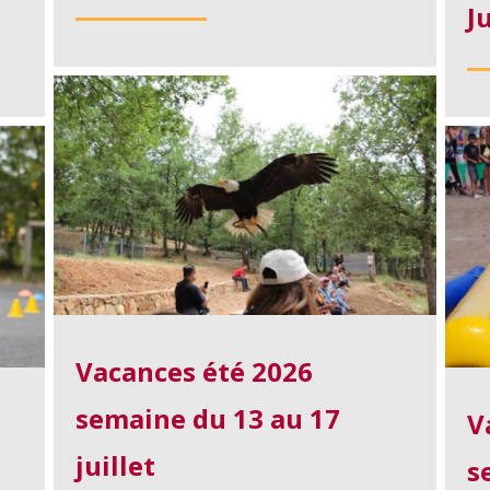
J
Vacances été 2026
semaine du 13 au 17
V
juillet
s