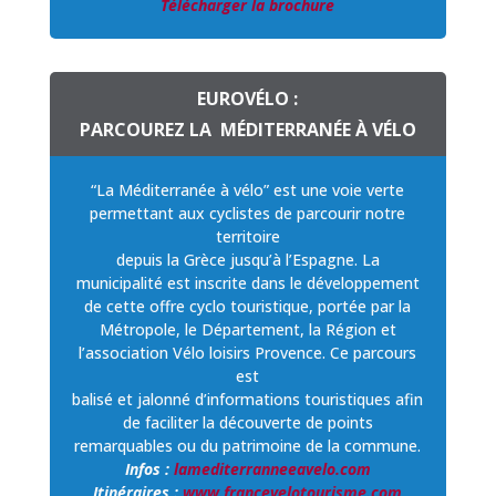
Télécharger la brochure
EUROVÉLO :
PARCOUREZ LA MÉDITERRANÉE À VÉLO
“La Méditerranée à vélo” est une voie verte
permettant aux cyclistes de parcourir notre
territoire
depuis la Grèce jusqu’à l’Espagne. La
municipalité est inscrite dans le développement
de cette offre cyclo touristique, portée par la
Métropole, le Département, la Région et
l’association Vélo loisirs Provence. Ce parcours
est
balisé et jalonné d’informations touristiques afin
de faciliter la découverte de points
remarquables ou du patrimoine de la commune.
Infos :
lamediterranneeavelo.com
Itinéraires :
www.francevelotourisme.com