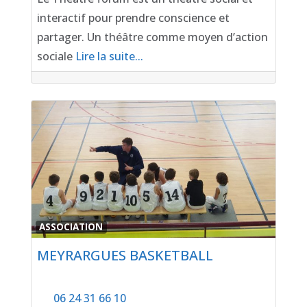
interactif pour prendre conscience et
partager. Un théâtre comme moyen d’action
sociale
Lire la suite...
Favor
ASSOCIATION
MEYRARGUES BASKETBALL
06 24 31 66 10