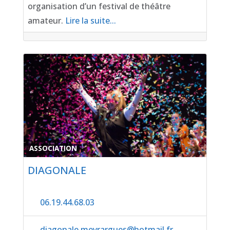
organisation d’un festival de théâtre
amateur.
Lire la suite...
Favor
ASSOCIATION
DIAGONALE
06.19.44.68.03
diagonale.meyrargues
@
hotmail.fr