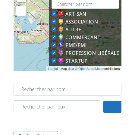
ARTISAN
ASSOCIATION
AUTRE
COMMERÇANT
PME/PMI
PROFESSION LIBÉRALE
STARTUP
Leaflet
| Map data ©
OpenStreetMap
contributors
Rechercher par nom
Rechercher par lieux
Search