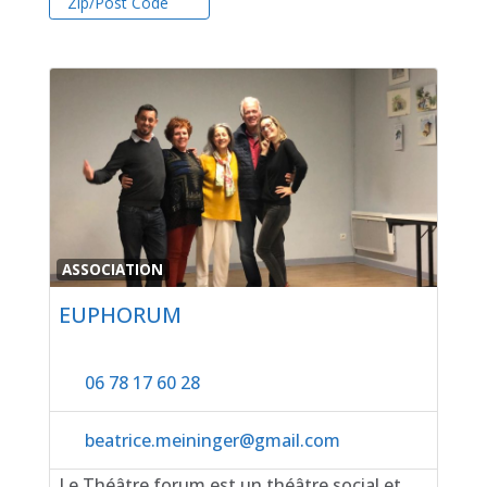
Zip/Post Code
Favor
ASSOCIATION
EUPHORUM
06 78 17 60 28
beatrice.meininger
@
gmail.com
Le Théâtre forum est un théâtre social et