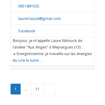
0651881625
laurettasud
@
gmail.com
Facebook
Bonjour, je m’appelle Laure Ndiouck de
l’atelier “Aux Anges” à Meyrargues (13) :
🔸️Energeticienne: je travaille sur les énergies
du
Lire la suite...
Posts navigation
Older posts
1
…
11