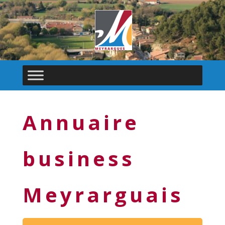
Annuaire
business
Meyrarguais