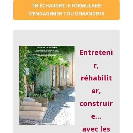
TÉLÉCHARGER LE FORMULAIRE
D'ENGAGEMENT DU DEMANDEUR
Entreteni
r,
réhabilit
er,
construir
e…
avec les