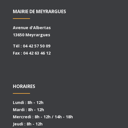
MAIRIE DE MEYRARGUES
Avenue d'Albertas
13650 Meyrargues
Tél : 04 42 57 50 09
Fax : 04 42 63 46 12
HORAIRES
Lundi : 8h - 12h
Mardi : 8h - 12h
Mercredi : 8h - 12h / 14h - 18h
Jeudi : 8h - 12h