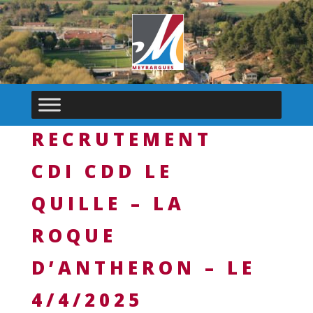
RECRUTEMENT
CDI CDD LE
QUILLE – LA
ROQUE
D’ANTHERON – LE
4/4/2025