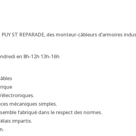
 PUY ST REPARADE, des monteur-câbleurs d’armoires industr
vendredi en 8h-12h 13h-16h
câbles
trique
/électroniques.
ièces mécaniques simples.
ensemble fabriqué dans le respect des normes.
élais impartis.
n.