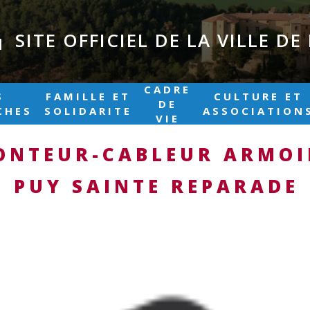
SITE OFFICIEL DE LA VILLE D
|
CADRE
S
FAMILLE ET
CULTURE ET
DE
CHES
SOLIDARITE
ASSOCIATION
VIE
ONTEUR-CABLEUR ARMOI
U PUY SAINTE REPARADE