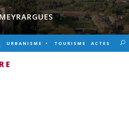
E MEYRARGUES
URBANISME
TOURISME
ACTES
S
RE