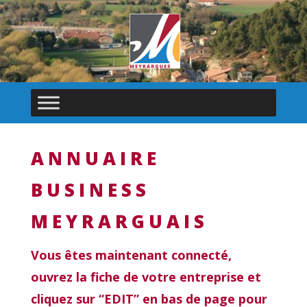
ANNUAIRE
BUSINESS
MEYRARGUAIS
Vous êtes maintenant connecté,
ouvrez la fiche de votre entreprise et
cliquez sur “EDIT” en bas de page pour