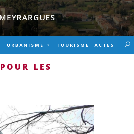
E MEYRARGUES
URBANISME
TOURISME
ACTES
S
 POUR LES