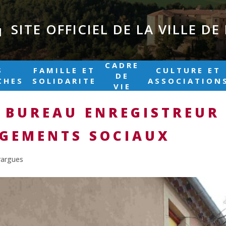
SITE OFFICIEL DE LA VILLE D
|
CADRE
S
FAMILLE ET
CULTURE ET
DE
CHES
SOLIDARITE
ASSOCIATION
VIE
T BUREAU ENREGISTREUR
OGEMENTS SOCIAUX
rargues