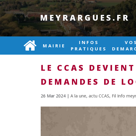
MEYRARGUES.FR
INFOS
VO
MAIRIE
PRATIQUES
DEMAR
LE CCAS DEVIEN
DEMANDES DE L
26 Mar 2024
|
A la une
,
actu CCAS
,
Fil Info mey