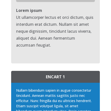
Lorem ipsum
Ut ullamcorper lectus et orci dictum, quis
interdum erat dictum. Nullam sit amet
neque dignissim, tincidunt lacus viverra,
aliquet dui. Aenean fermentum
accumsan feugiat.
ENCART 1
Nullam bibendum sapien in augue consectetur
tincidunt. Aenean mattis sagittis justo nec
efficitur. Nunc fringilla dui eu ultricies hendrerit.
Etiam suscipit volutpat ligula, sit amet