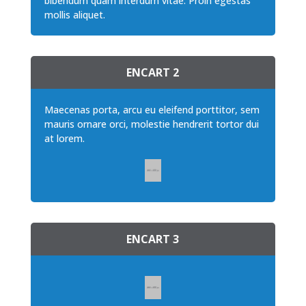
bibendum quam interdum vitae. Proin egestas
mollis aliquet.
ENCART 2
Maecenas porta, arcu eu eleifend porttitor, sem
mauris ornare orci, molestie hendrerit tortor dui
at lorem.
ENCART 3