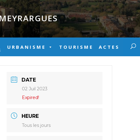
E MEYRARGUES
URBANISME
TOURISME
ACTES
S
DATE
02 Juil 2023
Expired!
HEURE
Tous les jours