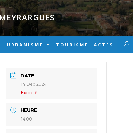
E MEYRARGUES
URBANISME
TOURISME
ACTES
S
DATE
14 Déc 2024
Expired!
HEURE
14:00