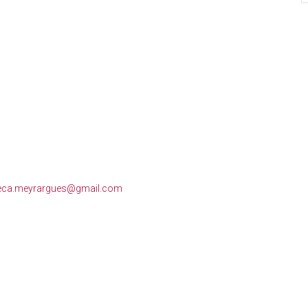
eca.meyrargues@gmail.com