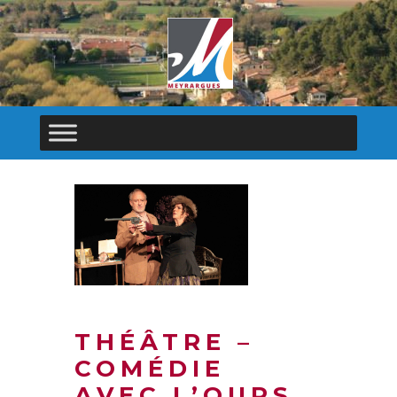
THÉÂTRE –
COMÉDIE
AVEC L’OURS