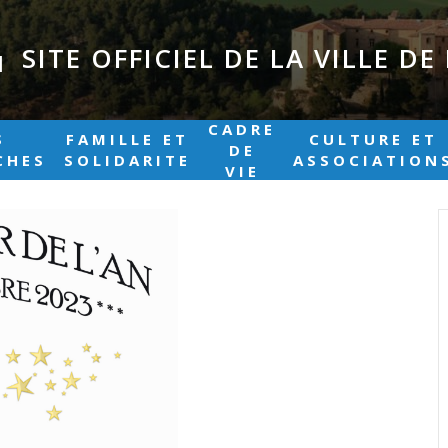
SITE OFFICIEL DE LA VILLE D
|
CADRE
S
FAMILLE ET
CULTURE ET
DE
CHES
SOLIDARITE
ASSOCIATION
VIE