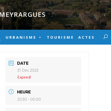
E MEYRARGUES
URBANISME
TOURISME
ACTES
S
DATE
31 Déc 2023
Expired!
HEURE
20:30 - 00:00