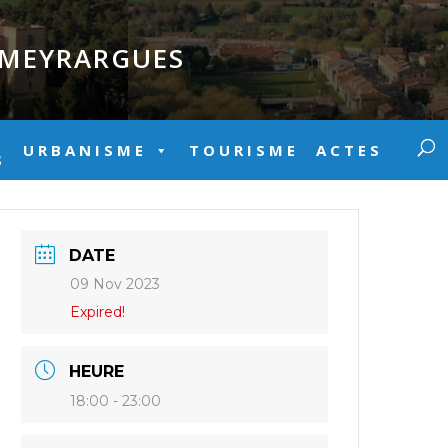
E MEYRARGUES
URBANISME
TOURISME
ACTES
S
DATE
09 Nov 2023
Expired!
HEURE
18:00 - 23:00