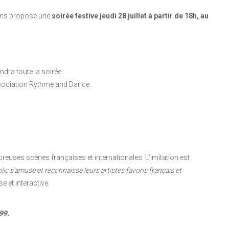
ions propose une
soirée festive jeudi 28 juillet à partir de 18h, au
endra toute la soirée.
sociation Rythme and Dance.
euses scènes françaises et internationales. L’imitation est
blic s’amuse et reconnaisse leurs artistes favoris français et
 et interactive.
99.