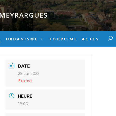
E MEYRARGUES
URBANISME
TOURISME
ACTES
S
DATE
28 Juil 2022
Expired!
HEURE
18:00