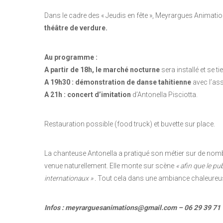
Dans le cadre des « Jeudis en fête », Meyrargues Animat
théâtre de verdure.
Au programme :
A partir de 18h, le marché nocturne
sera installé et se ti
A 19h30 : démonstration de danse tahitienne
avec l’as
A 21h : concert d’imitation
d’Antonella Pisciotta.
Restauration possible (food truck) et buvette sur place.
La chanteuse Antonella a pratiqué son métier sur de nombr
venue naturellement. Elle monte sur scène
« afin que le pu
internationaux » .
Tout cela dans une ambiance chaleureuse
Infos : meyrarguesanimations@gmail.com – 06 29 39 71 