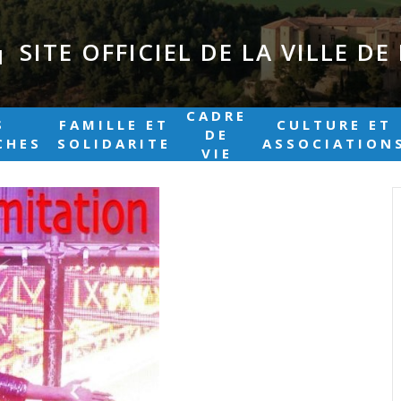
SITE OFFICIEL DE LA VILLE D
|
CADRE
S
FAMILLE ET
CULTURE ET
DE
CHES
SOLIDARITE
ASSOCIATION
VIE