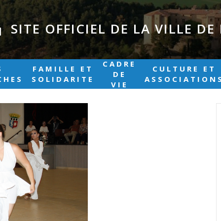
SITE OFFICIEL DE LA VILLE D
|
CADRE
S
FAMILLE ET
CULTURE ET
DE
CHES
SOLIDARITE
ASSOCIATION
VIE