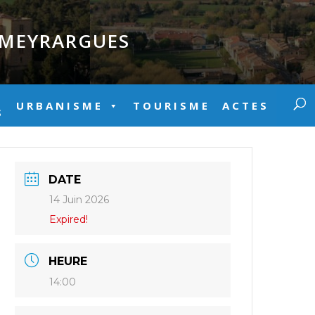
E MEYRARGUES
URBANISME
TOURISME
ACTES
S
DATE
14 Juin 2026
Expired!
HEURE
14:00