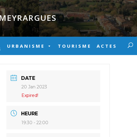
E MEYRARGUES
URBANISME
TOURISME
ACTES
S
DATE
20 Jan 2023
Expired!
HEURE
19:30 - 22:00