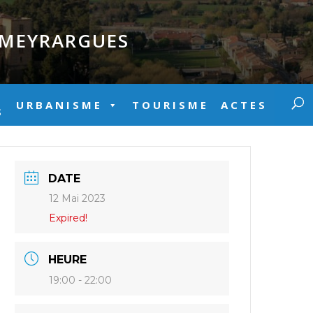
E MEYRARGUES
URBANISME
TOURISME
ACTES
S
DATE
12 Mai 2023
Expired!
HEURE
19:00 - 22:00