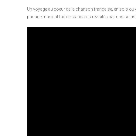
Un voyage au coeur de la chanson française, en solo ou 
partage musical fait de standards revisités par nos soin