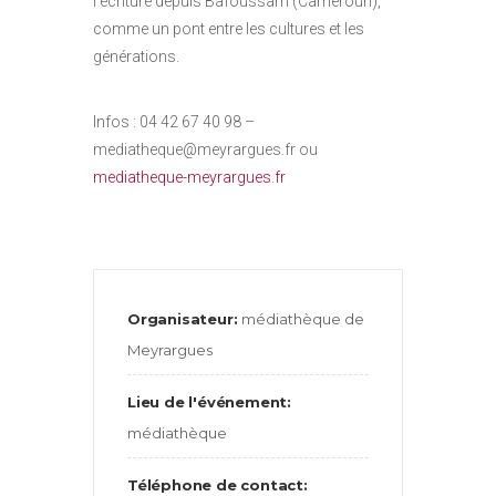
l’écriture depuis Bafoussam (Cameroun),
comme un pont entre les cultures et les
générations.
Infos : 04 42 67 40 98 –
mediatheque@meyrargues.fr ou
mediatheque-meyrargues.fr
Organisateur:
médiathèque de
Meyrargues
Lieu de l'événement:
médiathèque
Téléphone de contact: