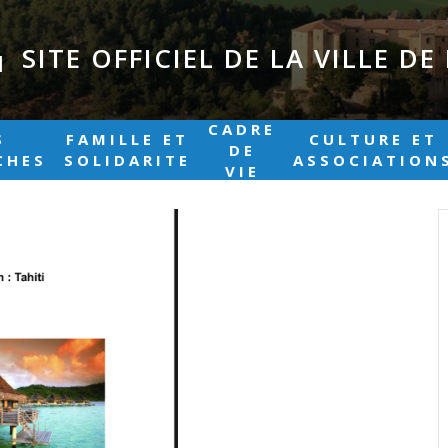
SITE OFFICIEL DE LA VILLE D
|
CADRE
S
FAMILLE ET
CULTURE ET
DE
CHES
SOLIDARITE
ASSOCIATION
VIE