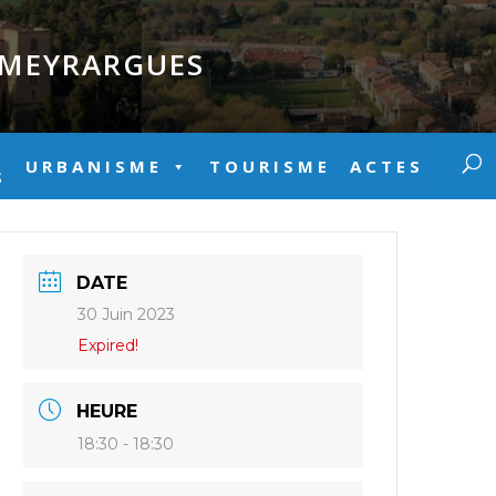
E MEYRARGUES
URBANISME
TOURISME
ACTES
S
DATE
30 Juin 2023
Expired!
HEURE
18:30 - 18:30