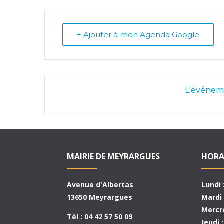
+ Ajouter à mon Agenda Google
L'événeme
MAIRIE DE MEYRARGUES
HORA
Avenue d'Albertas
Lundi 
13650 Meyrargues
Mardi 
Mercre
Tél : 04 42 57 50 09
Jeudi 