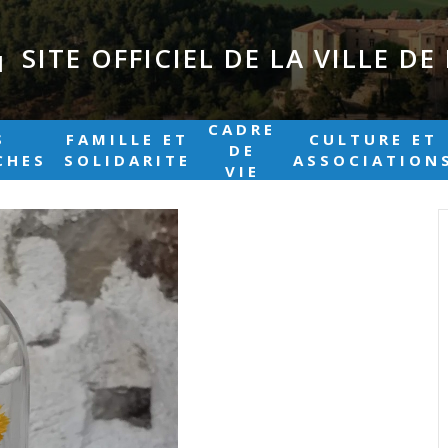
SITE OFFICIEL DE LA VILLE D
|
CADRE
S
FAMILLE ET
CULTURE ET
DE
CHES
SOLIDARITE
ASSOCIATION
VIE