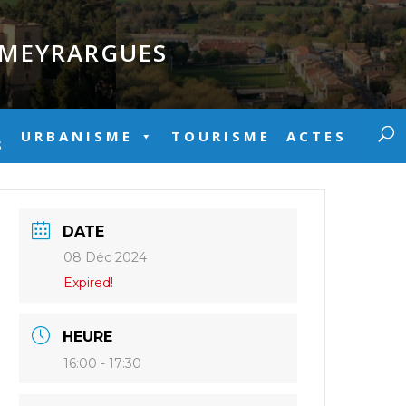
E MEYRARGUES
URBANISME
TOURISME
ACTES
S
DATE
08 Déc 2024
Expired!
HEURE
16:00 - 17:30