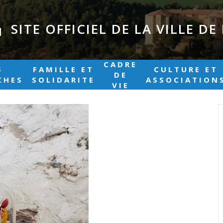
SITE OFFICIEL DE LA VILLE D
|
CADRE
S
FAMILLE ET
CULTURE ET
DE
CHES
SOLIDARITE
ASSOCIATION
VIE