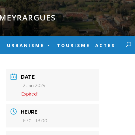
E MEYRARGUES
URBANISME
TOURISME
ACTES
S
DATE
12 Jan 2025
Expired!
HEURE
16:30 - 18:00