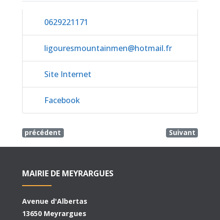
0629221171
ligouresmountainmen
@
hotmail.fr
Site Internet
Facebook
précédent
Suivant
MAIRIE DE MEYRARGUES
Avenue d'Albertas
13650 Meyrargues