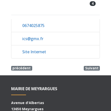
4
0674025875
ics
@
gmx.fr
Site Internet
précédent
Suivant
MAIRIE DE MEYRARGUES
Avenue d'Albertas
13650 Meyrargues