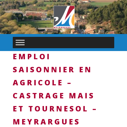
EMPLOI
SAISONNIER EN
AGRICOLE –
CASTRAGE MAIS
ET TOURNESOL –
MEYRARGUES