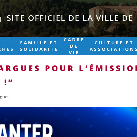
SITE OFFICIEL DE LA VILLE D
|
CADRE
S
FAMILLE ET
CULTURE ET
DE
CHES
SOLIDARITE
ASSOCIATION
VIE
ARGUES POUR L’ÉMISSIO
 !”
rgues