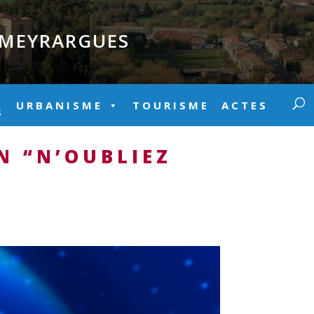
E MEYRARGUES
URBANISME
TOURISME
ACTES
S
N “N’OUBLIEZ