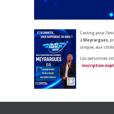
Casting pour l’ém
à
Meyrargues
, p
unique, aux côté
Les personnes int
:
inscription.nop