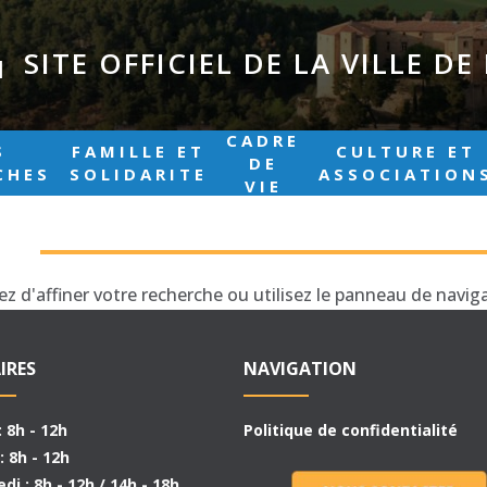
SITE OFFICIEL DE LA VILLE D
|
CADRE
S
FAMILLE ET
CULTURE ET
DE
CHES
SOLIDARITE
ASSOCIATION
VIE
T
d'affiner votre recherche ou utilisez le panneau de navigati
IRES
NAVIGATION
: 8h - 12h
Politique de confidentialité
: 8h - 12h
di : 8h - 12h / 14h - 18h