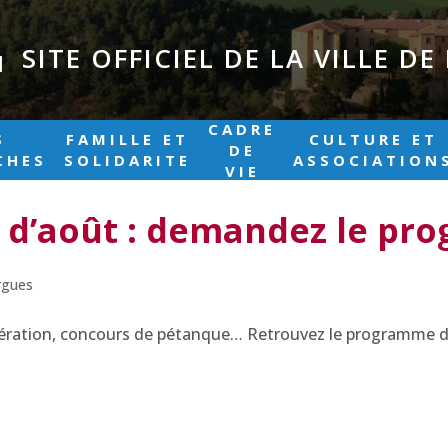
SITE OFFICIEL DE LA VILLE D
|
CADRE
S
FAMILLE ET
CULTURE ET
DE
CHES
SOLIDARITE
ASSOCIATION
VIE
s d’août : demandez le pr
argues
Libération, concours de pétanque… Retrouvez le programme d