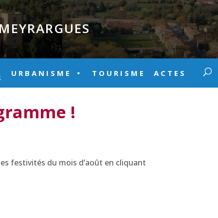
E MEYRARGUES
URBANISME
TOURISME
ACTES
S
ogramme !
es festivités du mois d’août en cliquant