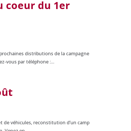
u coeur du 1er
 prochaines distributions de la campagne
z-vous par téléphone :...
oût
et de véhicules, reconstitution d’un camp
n. Venez en...