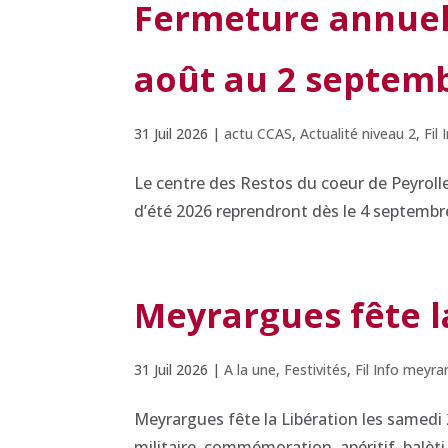
Fermeture annuell
août au 2 septem
31 Juil 2026
|
actu CCAS
,
Actualité niveau 2
,
Fil
Le centre des Restos du coeur de Peyroll
d’été 2026 reprendront dès le 4 septembre
Meyrargues fête la
31 Juil 2026
|
A la une
,
Festivités
,
Fil Info meyr
Meyrargues fête la Libération les samedi 
militaire, commémoration, apéritif, balèti…