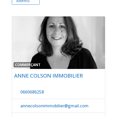
Address
Favor
COMMERÇANT
ANNE COLSON IMMOBILIER
0660686258
annecolsonimmobilier
@
gmail.com