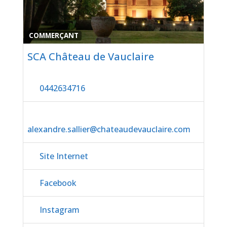
Favor
COMMERÇANT
SCA Château de Vauclaire
0442634716
alexandre.sallier
@
chateaudevauclaire.com
Site Internet
Facebook
Instagram