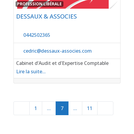
Favor
PROFESSION LIBÉRALE
DESSAUX & ASSOCIES
0442502365
cedric
@
dessaux-associes.com
Cabinet d’Audit et d’Expertise Comptable
Lire la suite...
Posts navigation
Newer posts
Older posts
1
…
7
…
11