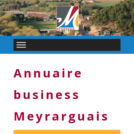
Annuaire
business
Meyrarguais