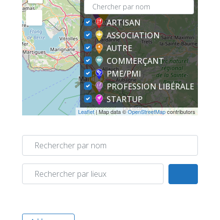
ARTISAN
ASSOCIATION
AUTRE
COMMERÇANT
PME/PMI
PROFESSION LIBÉRALE
STARTUP
Leaflet
| Map data ©
OpenStreetMap
contributors
Rechercher par nom
Rechercher par lieux
Search