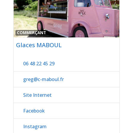
Favor
COMMERÇANT
Glaces MABOUL
06 48 22 45 29
greg
@
c-maboul.fr
Site Internet
Facebook
Instagram